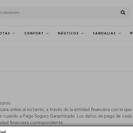
N
OTAS
CONFORT
NÁUTICOS
SANDALIAS
euros.
izara online al instante, a través de la entidad financiera con la q
n cuando a Pago Seguro Garantizado. Los datos de pago de cada c
idad financiera correspondiente.
dad