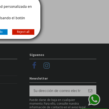
dad personalizada en
ulsando el botón
do
Reject all
Síguenos
Newsletter
Puede darse de baja en cualquier
momento. Para ello, consulte nuestra
información de contacto en el aviso legal.