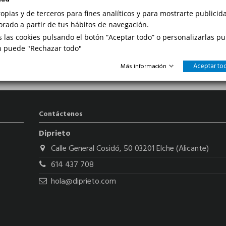
ropias y de terceros para fines analíticos y para mostrarte publici
rrectamente. Debe rellenar correctamente los datos necesarios.
orado a partir de tus hábitos de navegación.
ración de su tarjeta.
para pagar con tarjeta.
 las cookies pulsando el botón “Aceptar todo” o personalizarlas p
ne. Póngase en contacto con su banco.
n puede "Rechazar todo"
Aceptar to
Más información
Contáctenos
Diprieto
Calle General Cosidó, 50 03201 Elche (Alicante)
614 437 708
hola@diprieto.com