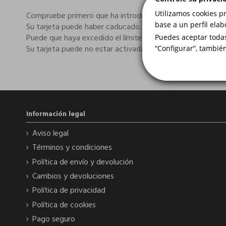
Utilizamos cookies p
Compruebe primero que ha introducido todos los datos co
base a un perfil elab
Su tarjeta puede haber caducado. Fíjese en la fecha de expi
Puede que haya excedido el límite que establece su banco 
Puedes aceptar todas
Su tarjeta puede no estar activada para las compras onli
“Configurar”, tambié
Información legal
Aviso legal
Términos y condiciones
Política de envío y devolución
Cambios y devoluciones
Política de privacidad
Política de cookies
Pago seguro