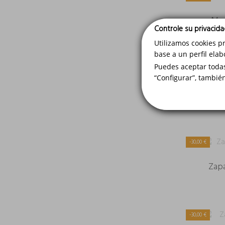
Moc
Controle su privacid
Utilizamos cookies p
base a un perfil elab
Puedes aceptar todas
-35%
“Configurar”, tambié
Zap
-30,00 €
Zapa
-30,00 €