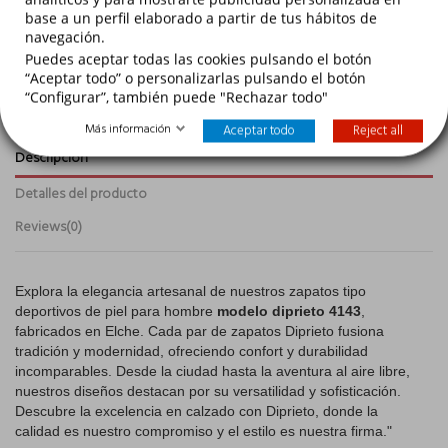
base a un perfil elaborado a partir de tus hábitos de
navegación.
Puedes aceptar todas las cookies pulsando el botón
“Aceptar todo” o personalizarlas pulsando el botón
“Configurar”, también puede "Rechazar todo"
Más información
Aceptar todo
Reject all
Descripción
Detalles del producto
Reviews
(0)
Explora la elegancia artesanal de nuestros zapatos tipo
deportivos de piel para hombre
modelo diprieto 4143
,
fabricados en Elche. Cada par de zapatos Diprieto fusiona
tradición y modernidad, ofreciendo confort y durabilidad
incomparables. Desde la ciudad hasta la aventura al aire libre,
nuestros diseños destacan por su versatilidad y sofisticación.
Descubre la excelencia en calzado con Diprieto, donde la
calidad es nuestro compromiso y el estilo es nuestra firma."