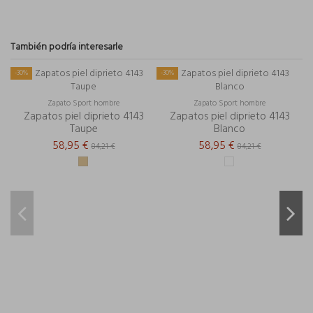
También podría interesarle
-30%
-30%
-
Zapato Sport hombre
Zapato Sport hombre
Zapatos piel diprieto 4143
Zapatos piel diprieto 4143
Taupe
Blanco
58,95 €
58,95 €
84,21 €
84,21 €