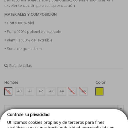
perfecto entre elegancia y comodidad, convirtiéndolos en una
excelente opción para cualquier ocasión.
MATERIALES Y COMPOSICIÓN
• Corte 100% piel
• Forro 100% polipiel transpirable
• Plantilla 100% gel extraible
• Suela de goma 4 cm
Guía de tallas
Hombre
Color
Amarillo
39
40
41
42
43
44
45
46
Controle su privacidad
Utilizamos cookies propias y de terceros para fines
COMPRAR
analíticos y para mostrarte publicidad personalizada en