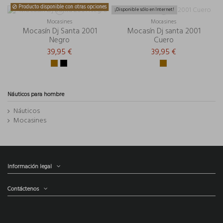
Producto disponible con otras opciones
¡Disponible sólo en Internet!
Mocasines
Mocasines
Mocasín Dj Santa 2001
Mocasín Dj santa 2001
Negro
Cuero
39,95 €
39,95 €
Náuticos para hombre
Náuticos
Mocasines
Información legal
Contáctenos