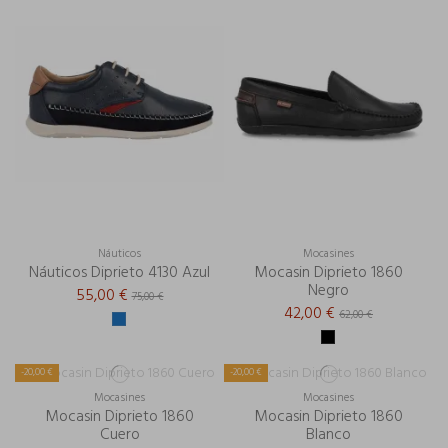
Náuticos
Mocasines
Náuticos Diprieto 4130 Azul
Mocasin Diprieto 1860
Negro
55,00 €
75,00 €
42,00 €
62,00 €
-20,00 €
-20,00 €
Mocasines
Mocasines
Mocasin Diprieto 1860
Mocasin Diprieto 1860
Cuero
Blanco