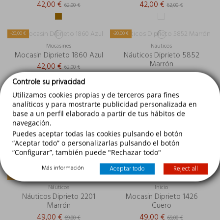
42,00 €
42,00 €
62,00 €
62,00 €
-20,00 €
-20,00 €
Mocasines
Náuticos
Mocasin Diprieto 1860 Azul
Náuticos Diprieto 5852
Marrón
42,00 €
62,00 €
55,00 €
75,00 €
Controle su privacidad
Utilizamos cookies propias y de terceros para fines
analíticos y para mostrarte publicidad personalizada en
-20,00 €
-20,00 €
base a un perfil elaborado a partir de tus hábitos de
Náuticos
Náuticos
navegación.
Náuticos Diprieto 5851
Náuticos Diprieto 2201
Marrón
Marino
Puedes aceptar todas las cookies pulsando el botón
“Aceptar todo” o personalizarlas pulsando el botón
55,00 €
49,00 €
75,00 €
69,00 €
“Configurar”, también puede "Rechazar todo"
Más información
Aceptar todo
Reject all
-20,00 €
-20,00 €
Náuticos
Inicio
Náuticos Diprieto 2201
Mocasin Diprieto 1426
Marrón
Cuero
49,00 €
49,00 €
69,00 €
69,00 €