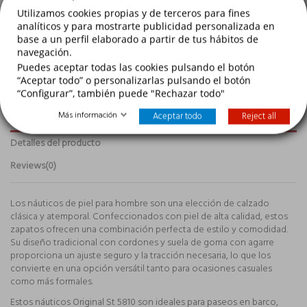
COMPRAR
Utilizamos cookies propias y de terceros para fines
analíticos y para mostrarte publicidad personalizada en
base a un perfil elaborado a partir de tus hábitos de
navegación.
Puedes aceptar todas las cookies pulsando el botón
“Aceptar todo” o personalizarlas pulsando el botón
“Configurar”, también puede "Rechazar todo"
Más información
Aceptar todo
Reject all
Descripción
Detalles del producto
Reviews
(0)
Los náuticos de piel para hombre son una elección de calzado
clásica y atemporal. Confeccionados con piel de alta calidad, estos
zapatos ofrecen una combinación perfecta de estilo y comodidad.
Su diseño tradicional con cordones y suela de goma con agarre
proporciona un ajuste seguro y la tracción necesaria, lo que los
convierte en una opción versátil tanto para ocasiones casuales
como más formales.
Estos náuticos Original St 5810 son ideales para paseos en barco,