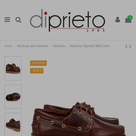
0
Inicio
Náuticos para hombre
Náuticos
Nauticos Diprieto 5810 Cuero
¡En oferta!
-30,00 €