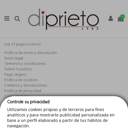
0
List of pages in Inicio:
Política de envío y devolución
Aviso legal
Términos y condiciones
Sobre nosotros
Pago seguro
Política de cookies
Cambios y devoluciones
Política de privacidad
Cóntactenos
Mapa del web
Controle su privacidad
Mi cuenta
Utilizamos cookies propias y de terceros para fines
analíticos y para mostrarte publicidad personalizada en
base a un perfil elaborado a partir de tus hábitos de
navegación.