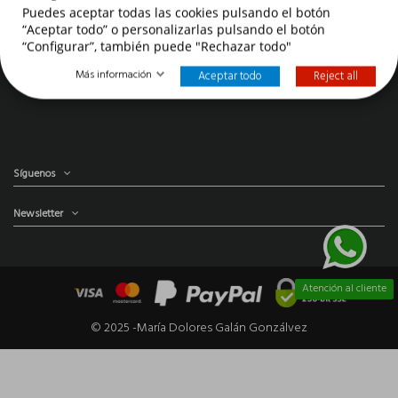
Información legal
Puedes aceptar todas las cookies pulsando el botón
“Aceptar todo” o personalizarlas pulsando el botón
“Configurar”, también puede "Rechazar todo"
Contáctenos
Más información
Aceptar todo
Reject all
Síguenos
Newsletter
Atención al cliente
© 2025 -María Dolores Galán Gonzálvez