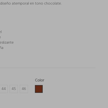
u diseño atemporal en tono chocolate.
l
e
eslizante
ña
Color
Marrón
44
45
46