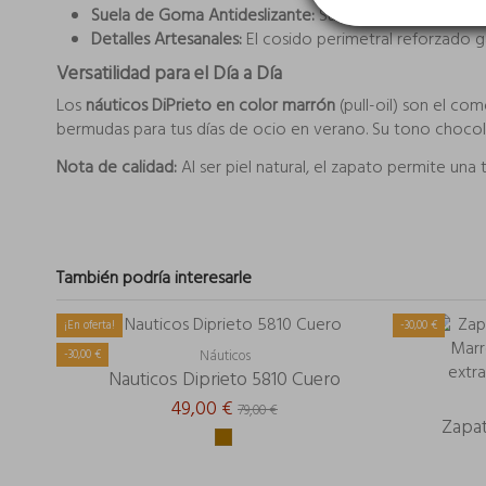
Suela de Goma Antideslizante:
Su suela de goma flexi
Detalles Artesanales:
El cosido perimetral reforzado 
Versatilidad para el Día a Día
Los
náuticos DiPrieto en color marrón
(pull-oil) son el co
bermudas para tus días de ocio en verano. Su tono choco
Nota de calidad:
Al ser piel natural, el zapato permite un
También podría interesarle
¡En oferta!
-30,00 €
-30,00 €
Náuticos
Nauticos Diprieto 5810 Cuero
49,00 €
79,00 €
Zapat