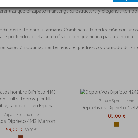
ble proporciona un agarre óptimo en todo tipo de superficies, id
garantiza que el zapato mantenga su estructura y elegancia tempo
modín perfecto para tu armario. Combinan a la perfección con unos
late profundo aporta una sofisticación que nunca pasa de moda.
a transpiración óptima, manteniendo el pie fresco y cómodo durante
Zapato Sport hombre
Deportivos Diprieto 424
Zapato Sport hombre
85,00 €
os Diprieto 4143 Marron
59,00 €
89,00 €