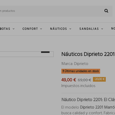
N
BOTAS
CONFORT
NÁUTICOS
SANDALIAS
Náuticos Diprieto 220
Marca:
Diprieto
Últimas unidades en stock
49,00 €
-20,00 €
69,00 €
Impuestos incluidos
Náutico Diprieto 2201: El C
El modelo
Diprieto 2201 Marró
busca calidad y confort. Fabr