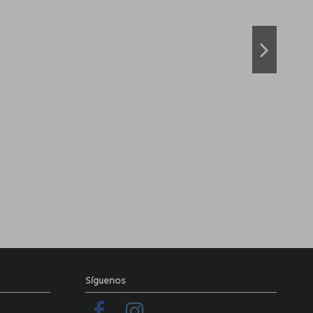
De
Síguenos