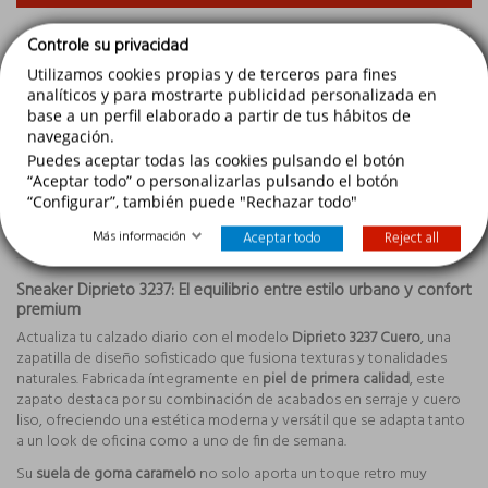
Controle su privacidad
Utilizamos cookies propias y de terceros para fines
analíticos y para mostrarte publicidad personalizada en
base a un perfil elaborado a partir de tus hábitos de
navegación.
Descripción
Puedes aceptar todas las cookies pulsando el botón
“Aceptar todo” o personalizarlas pulsando el botón
Detalles del producto
“Configurar”, también puede "Rechazar todo"
Reviews
(0)
Más información
Aceptar todo
Reject all
Sneaker Diprieto 3237: El equilibrio entre estilo urbano y confort
premium
Actualiza tu calzado diario con el modelo
Diprieto 3237 Cuero
, una
zapatilla de diseño sofisticado que fusiona texturas y tonalidades
naturales. Fabricada íntegramente en
piel de primera calidad
, este
zapato destaca por su combinación de acabados en serraje y cuero
liso, ofreciendo una estética moderna y versátil que se adapta tanto
a un look de oficina como a uno de fin de semana.
Su
suela de goma caramelo
no solo aporta un toque retro muy