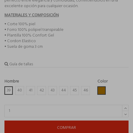
perfecto entre elegancia y comodidad, convirtiéndolos en una
excelente opción para cualquier ocasión.
MATERIALES Y COMPOSICIÓN
• Corte 100% piel
• Forro 100% polipiel transpirable
• Plantilla 100% Confort Gel
• Cordon Elastico
• Suela de goma 3 cm
Guía de tallas
Hombre
Color
Cuero
39
40
41
42
43
44
45
46
COMPRAR