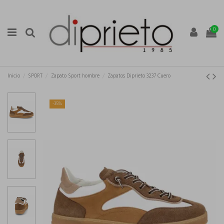
0
Inicio
SPORT
Zapato Sport hombre
Zapatos Diprieto 3237 Cuero
-35%